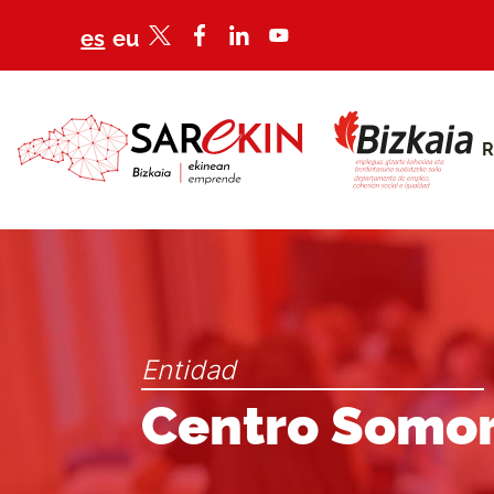
es
eu
R
Entidad
Centro Somor