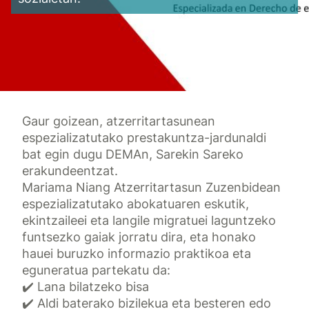
Gaur goizean, atzerritartasunean
espezializatutako prestakuntza-jardunaldi
bat egin dugu DEMAn, Sarekin Sareko
erakundeentzat.
Mariama Niang Atzerritartasun Zuzenbidean
espezializatutako abokatuaren eskutik,
ekintzaileei eta langile migratuei laguntzeko
funtsezko gaiak jorratu dira, eta honako
hauei buruzko informazio praktikoa eta
eguneratua partekatu da:
✔️ Lana bilatzeko bisa
✔️ Aldi baterako bizilekua eta besteren edo