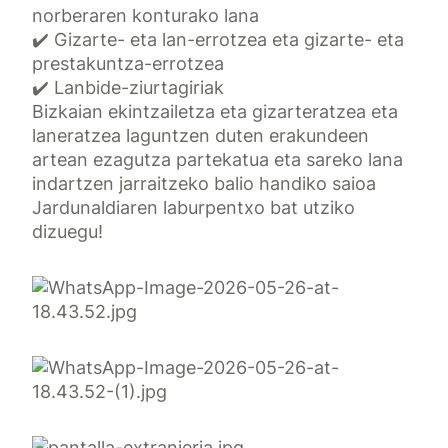
norberaren konturako lana
✔️ Gizarte- eta lan-errotzea eta gizarte- eta
prestakuntza-errotzea
✔️ Lanbide-ziurtagiriak
Bizkaian ekintzailetza eta gizarteratzea eta
laneratzea laguntzen duten erakundeen
artean ezagutza partekatua eta sareko lana
indartzen jarraitzeko balio handiko saioa
Jardunaldiaren laburpentxo bat utziko
dizuegu!