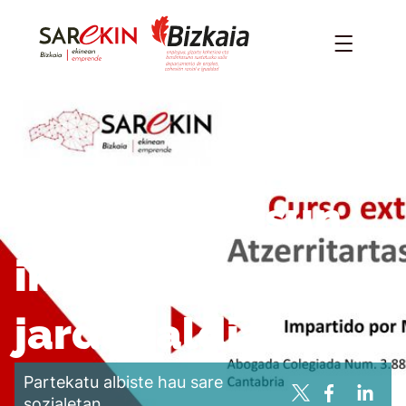
Atzerritartasun
ikastaro
jardunaldia
Partekatu albiste hau sare
sozialetan.