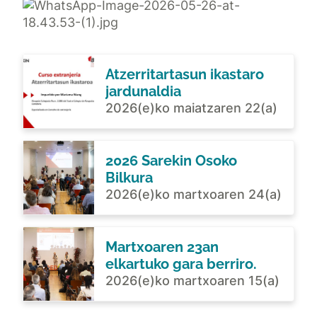
Atzerritartasun ikastaro
jardunaldia
2026(e)ko maiatzaren 22(a)
2026 Sarekin Osoko
Bilkura
2026(e)ko martxoaren 24(a)
Martxoaren 23an
elkartuko gara berriro.
2026(e)ko martxoaren 15(a)